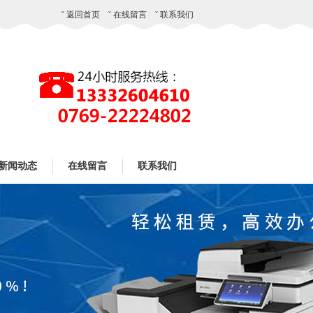
ˇ
返回首页
ˇ
在线留言
ˇ
联系我们
新闻动态
在线留言
联系我们