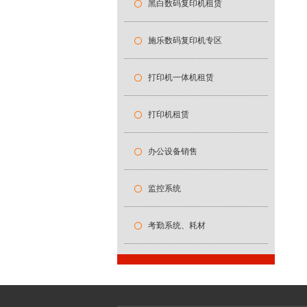
黑白数码复印机租赁
施乐数码复印机专区
打印机一体机租赁
打印机租赁
办公设备销售
监控系统
考勤系统、耗材