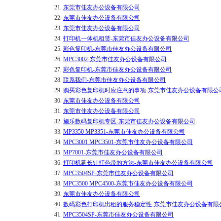
21.
东莞市佳友办公设备有限公司
22.
东莞市佳友办公设备有限公司
23.
东莞市佳友办公设备有限公司
24.
打印机一体机租赁-东莞市佳友办公设备有限公司
25.
彩色复印机-东莞市佳友办公设备有限公司
26.
MPC3002-东莞市佳友办公设备有限公司
27.
彩色复印机-东莞市佳友办公设备有限公司
28.
联系我们-东莞市佳友办公设备有限公司
29.
购买彩色复印机时应注意的事项-东莞市佳友办公设备有限公
30.
东莞市佳友办公设备有限公司
31.
东莞市佳友办公设备有限公司
32.
施乐数码复印机专区-东莞市佳友办公设备有限公司
33.
MP3350 MP3351-东莞市佳友办公设备有限公司
34.
MPC3001 MPC3501-东莞市佳友办公设备有限公司
35.
MP7001-东莞市佳友办公设备有限公司
36.
打印机延长针打色带的方法-东莞市佳友办公设备有限公司
37.
MPC3504SP-东莞市佳友办公设备有限公司
38.
MPC3500 MPC4500-东莞市佳友办公设备有限公司
39.
东莞市佳友办公设备有限公司
40.
数码彩色打印机出租的服务稳定性-东莞市佳友办公设备有限
41.
MPC3504SP-东莞市佳友办公设备有限公司