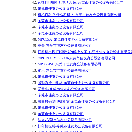
42.
选择打印后打印机无反应-东莞市佳友办公设备有限公司
43.
东莞市佳友办公设备有限公司
44.
租机百科 为什么租机？-东莞市佳友办公设备有限公司
45.
东莞市佳友办公设备有限公司
46.
东莞市佳友办公设备有限公司
47.
东莞市佳友办公设备有限公司
48.
MPC3502-东莞市佳友办公设备有限公司
49.
惠普-东莞市佳友办公设备有限公司
50.
打印机出现打印断线的解决方案-东莞市佳友办公设备有限公
51.
MPC2500 MPC3000-东莞市佳友办公设备有限公司
52.
MP3554SP-东莞市佳友办公设备有限公司
53.
施乐-东莞市佳友办公设备有限公司
54.
东莞市佳友办公设备有限公司
55.
考勤系统、耗材-东莞市佳友办公设备有限公司
56.
爱普生-东莞市佳友办公设备有限公司
57.
东莞市佳友办公设备有限公司
58.
黑白数码复印机租赁-东莞市佳友办公设备有限公司
59.
东莞市佳友办公设备有限公司
60.
东莞市佳友办公设备有限公司
61.
理光-东莞市佳友办公设备有限公司
62.
打印机租赁-东莞市佳友办公设备有限公司